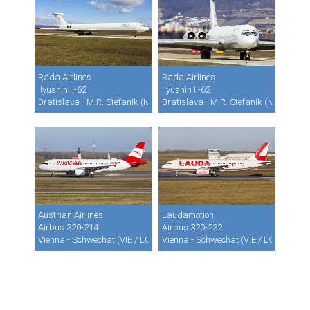
Rada Airlines
Rada Airlines
Ilyushin Il-62
Ilyushin Il-62
Bratislava - M.R. Stefanik (Ivanka) (BTS / LZIB)
Bratislava - M.R. Stefanik (Ivanka) (B
Austrian Airlines
Laudamotion
Airbus 320-214
Airbus 320-232
Vienna - Schwechat (VIE / LOWW)
Vienna - Schwechat (VIE / LOWW)