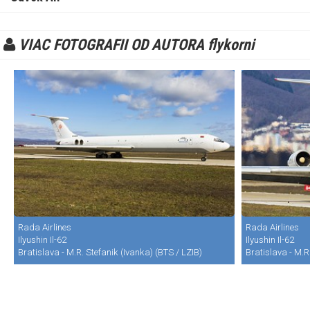
VIAC FOTOGRAFII OD AUTORA flykorni
Rada Airlines
Rada Airlines
Ilyushin Il-62
Ilyushin Il-62
Bratislava - M.R. Stefanik (Ivanka) (BTS / LZIB)
Bratislava - M.R