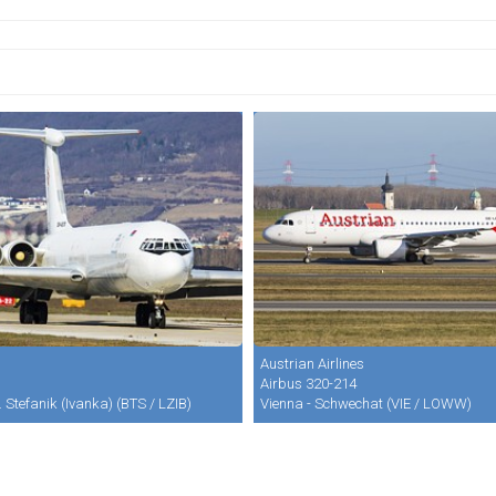
Austrian Airlines
Airbus 320-214
. Stefanik (Ivanka) (BTS / LZIB)
Vienna - Schwechat (VIE / LOWW)