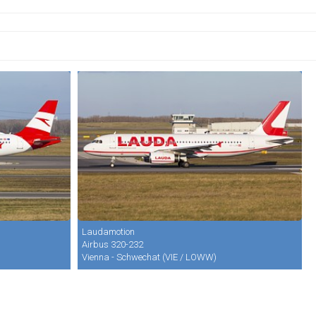
Laudamotion
Airbus 320-232
Vienna - Schwechat (VIE / LOWW)