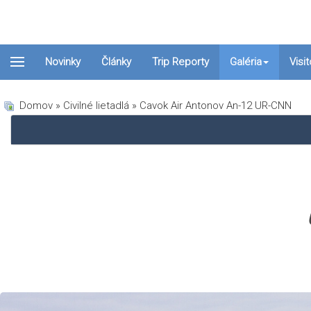
Novinky
Články
Trip Reporty
Galéria
Visi
Domov
»
Civilné lietadlá
» Cavok Air Antonov An-12 UR-CNN