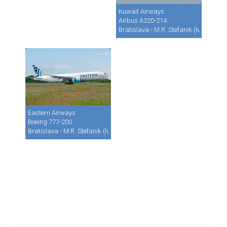
Kuwait Airways
Airbus A320-214
Bratislava - M.R. Stefanik (Ivanka) (B
Eastern Airways
Boeing 777-200
Bratislava - M.R. Stefanik (Ivanka) (BTS / LZIB)