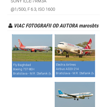
SONY ILCE-7RM3A
@1/500, F 6.3, ISO 1600
VIAC FOTOGRAFII OD AUTORA marosbts
Electra Airlines
Fly Baghdad
Airbus A320-214
Boeing 737-8EH
Bratislava - M.R. Stefanik (Ivanka) (B
Bratislava - M.R. Stefanik (Ivanka) (BTS / LZIB)