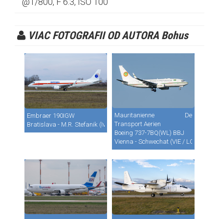
@1/800, F 6.3, ISO 100
VIAC FOTOGRAFII OD AUTORA Bohus
Mauritanienne De
Embraer 190IGW
Transport Aerien
Bratislava - M.R. Stefanik (Ivanka) (BTS / LZIB)
Boeing 737-7BQ(WL) BBJ
Vienna - Schwechat (VIE / LOWW)