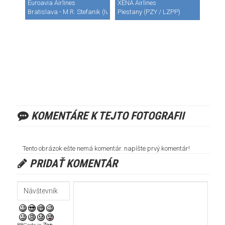
Euroavia Airlines
XENA Airlines
Bratislava - M.R. Stefanik (Ivanka) (BTS / LZIB)
Piestany (PZY / LZPP)
KOMENTÁRE K TEJTO FOTOGRAFII
Tento obrázok ešte nemá komentár. napíšte prvý komentár!
PRIDAŤ KOMENTÁR