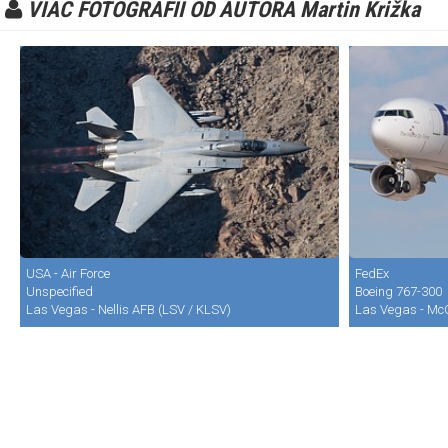
VIAC FOTOGRAFII OD AUTORA Martin Križka
USA - Air Force
FedEx
Unspecified
Boeing 767-300
Las Vegas - Nellis AFB (LSV / KLSV)
Las Vegas - McC