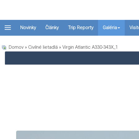
Novinky
Články
Trip Reporty
Galéria
Visi
Domov
»
Civilné lietadlá
» Virgin Atlantic A330-343X_1