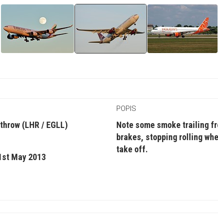
POPIS
throw (LHR / EGLL)
Note some smoke trailing f
brakes, stopping rolling whe
take off.
1st May 2013