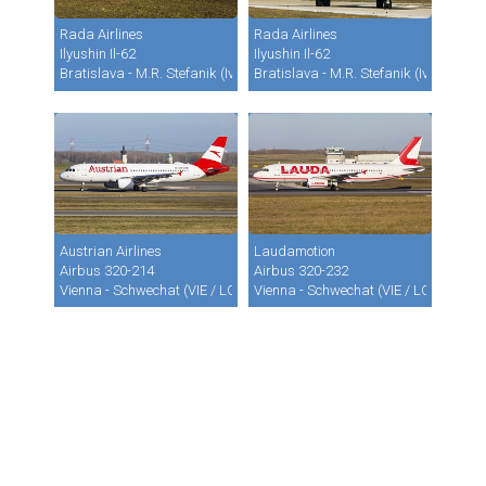
Rada Airlines
Rada Airlines
Ilyushin Il-62
Ilyushin Il-62
Bratislava - M.R. Stefanik (Ivanka) (BTS / LZIB)
Bratislava - M.R. Stefanik (Ivanka) (B
Austrian Airlines
Laudamotion
Airbus 320-214
Airbus 320-232
Vienna - Schwechat (VIE / LOWW)
Vienna - Schwechat (VIE / LOWW)