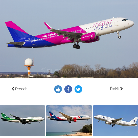
Predch.
Ďalší