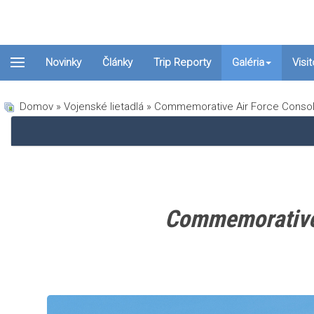
Novinky
Články
Trip Reporty
Galéria
Visi
Domov
»
Vojenské lietadlá
» Commemorative Air Force Consoli
Commemorative 