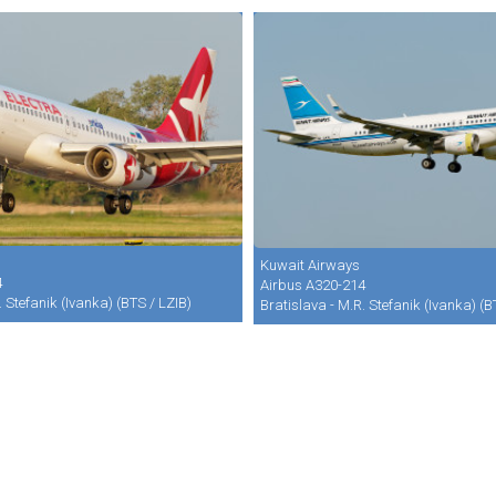
Kuwait Airways
4
Airbus A320-214
. Stefanik (Ivanka) (BTS / LZIB)
Bratislava - M.R. Stefanik (Ivanka) (B