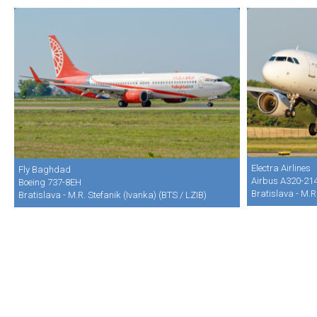
Electra Airlines
Fly Baghdad
Airbus A320-21
Boeing 737-8EH
Bratislava - M.R
Bratislava - M.R. Stefanik (Ivanka) (BTS / LZIB)