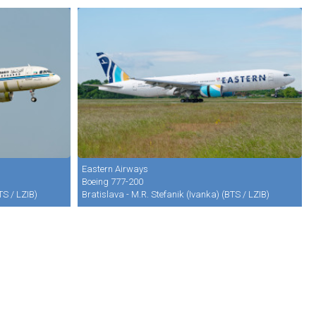
Eastern Airways
Boeing 777-200
TS / LZIB)
Bratislava - M.R. Stefanik (Ivanka) (BTS / LZIB)