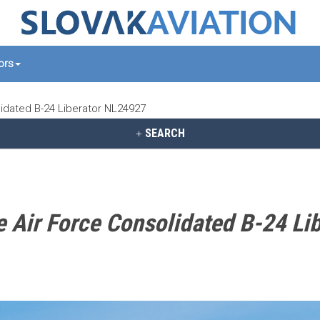
tors
dated B-24 Liberator NL24927
SEARCH
Air Force Consolidated B-24 Li