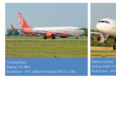
Electra Airlines
Fly Baghdad
Airbus A320-21
Boeing 737-8EH
Bratislava - M.R
Bratislava - M.R. Stefanik (Ivanka) (BTS / LZIB)