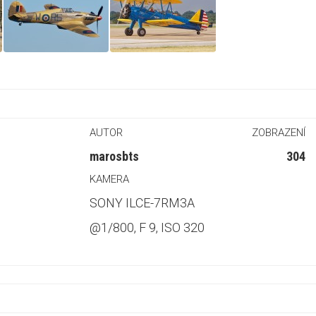
AUTOR
ZOBRAZENÍ
marosbts
304
KAMERA
SONY ILCE-7RM3A
@1/800, F 9, ISO 320