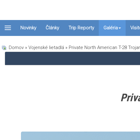
Novinky
Články
Trip Reporty
Galéria
Visi
Domov
»
Vojenské lietadlá
» Private North American T-28 Troj
Priv