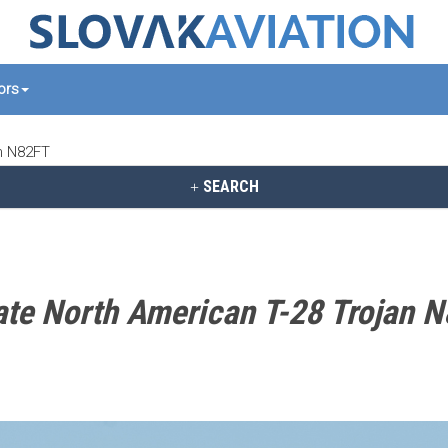
tors
an N82FT
SEARCH
ate North American T-28 Trojan 