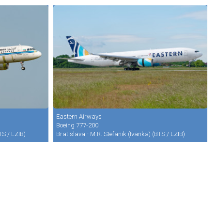
Eastern Airways
Boeing 777-200
TS / LZIB)
Bratislava - M.R. Stefanik (Ivanka) (BTS / LZIB)