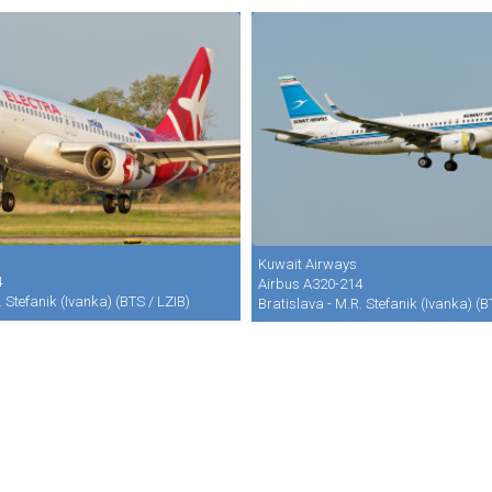
Kuwait Airways
4
Airbus A320-214
. Stefanik (Ivanka) (BTS / LZIB)
Bratislava - M.R. Stefanik (Ivanka) (B