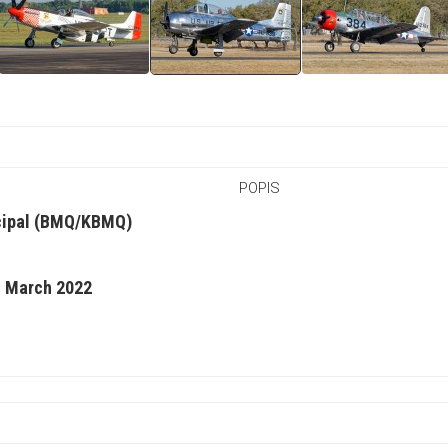
POPIS
cipal (BMQ/KBMQ)
h March 2022