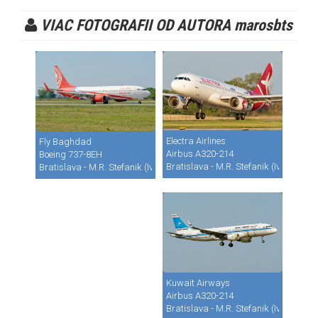
VIAC FOTOGRAFII OD AUTORA marosbts
Electra Airlines
Fly Baghdad
Airbus A320-214
Boeing 737-8EH
Bratislava - M.R. Stefanik (Ivanka) (B
Bratislava - M.R. Stefanik (Ivanka) (BTS / LZIB)
Kuwait Airways
Airbus A320-214
Bratislava - M.R. Stefanik (Ivanka) (B