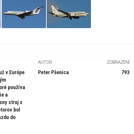
AUTOR
ZOBRAZENÍ
už v Európe
Peter Pšenica
793
kým
oré používa
ie a
sny stroj s
torov bol
azdu do