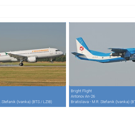
Bright Flight
Antonov An-26
. Stefanik (Ivanka) (BTS / LZIB)
Bratislava - M.R. Stefanik (Ivanka) (B