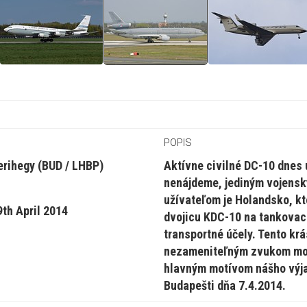
POPIS
erihegy (BUD / LHBP)
Aktívne civilné DC-10 dnes 
nenájdeme, jediným vojens
užívateľom je Holandsko, kt
th April 2014
dvojicu KDC-10 na tankovac
transportné účely. Tento krá
nezameniteľným zvukom mo
hlavným motívom nášho výj
Budapešti dňa 7.4.2014.