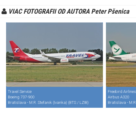
VIAC FOTOGRAFII OD AUTORA Peter Pšenica
Travel Service
Freebird Airlines
Boeing 737-900
Airbus A320
Bratislava - M.R. Stefanik (Ivanka) (BTS / LZIB)
Bratislava - M.R