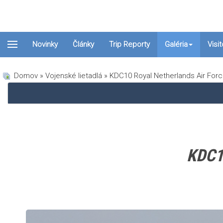
Novinky
Články
Trip Reporty
Galéria
Visi
Domov
»
Vojenské lietadlá
» KDC10 Royal Netherlands Air Forc
KDC10