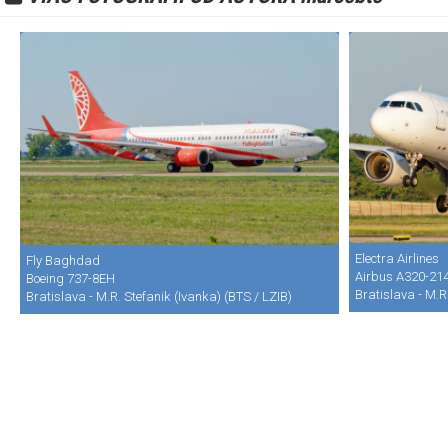
Electra Airlines
Fly Baghdad
Airbus A320-21
Boeing 737-8EH
Bratislava - M.R
Bratislava - M.R. Stefanik (Ivanka) (BTS / LZIB)