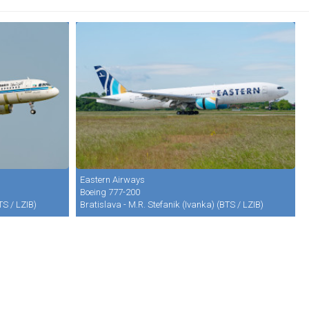
Eastern Airways
Boeing 777-200
TS / LZIB)
Bratislava - M.R. Stefanik (Ivanka) (BTS / LZIB)