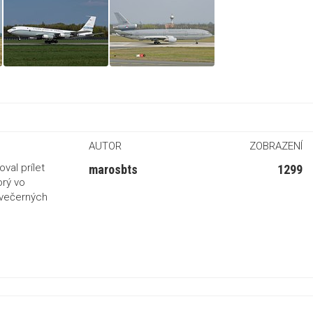
AUTOR
ZOBRAZENÍ
val prílet
marosbts
1299
orý vo
o večerných