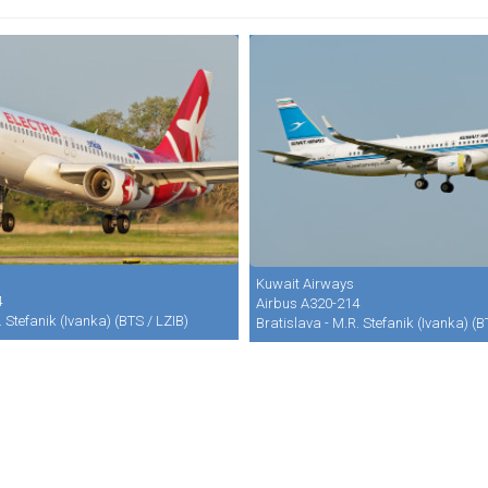
Kuwait Airways
4
Airbus A320-214
. Stefanik (Ivanka) (BTS / LZIB)
Bratislava - M.R. Stefanik (Ivanka) (B