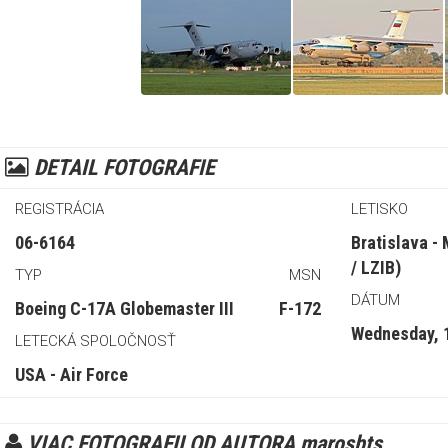
DETAIL FOTOGRAFIE
REGISTRÁCIA
LETISKO
06-6164
Bratislava -
/ LZIB)
TYP
MSN
DÁTUM
Boeing C-17A Globemaster III
F-172
Wednesday, 
LETECKÁ SPOLOČNOSŤ
USA - Air Force
VIAC FOTOGRAFII OD AUTORA marosbts