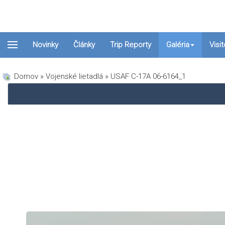
Novinky
Články
Trip Reporty
Galéria
Visi
Domov
»
Vojenské lietadlá
» USAF C-17A 06-6164_1