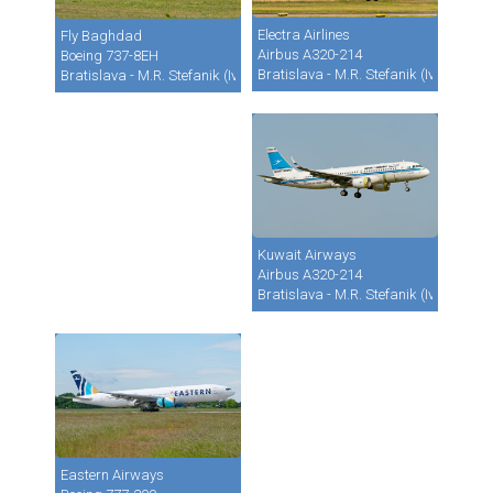
Electra Airlines
Fly Baghdad
Airbus A320-214
Boeing 737-8EH
Bratislava - M.R. Stefanik (Ivanka) (B
Bratislava - M.R. Stefanik (Ivanka) (BTS / LZIB)
Kuwait Airways
Airbus A320-214
Bratislava - M.R. Stefanik (Ivanka) (B
Eastern Airways