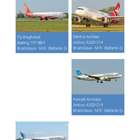
Electra Airlines
Fly Baghdad
Airbus A320-214
Boeing 737-8EH
Bratislava - M.R. Stefanik (Ivanka) (B
Bratislava - M.R. Stefanik (Ivanka) (BTS / LZIB)
Kuwait Airways
Airbus A320-214
Bratislava - M.R. Stefanik (Ivanka) (B