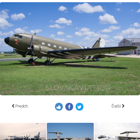
Predch.
Ďalší