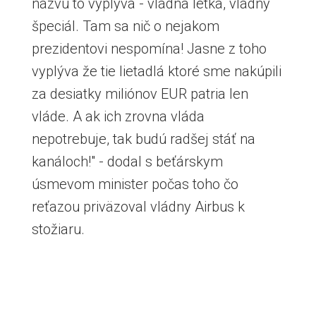
názvu to vyplýva - vládna letka, vládny
špeciál. Tam sa nič o nejakom
prezidentovi nespomína! Jasne z toho
vyplýva že tie lietadlá ktoré sme nakúpili
za desiatky miliónov EUR patria len
vláde. A ak ich zrovna vláda
nepotrebuje, tak budú radšej stáť na
kanáloch!" - dodal s beťárskym
úsmevom minister počas toho čo
reťazou priväzoval vládny Airbus k
stožiaru.