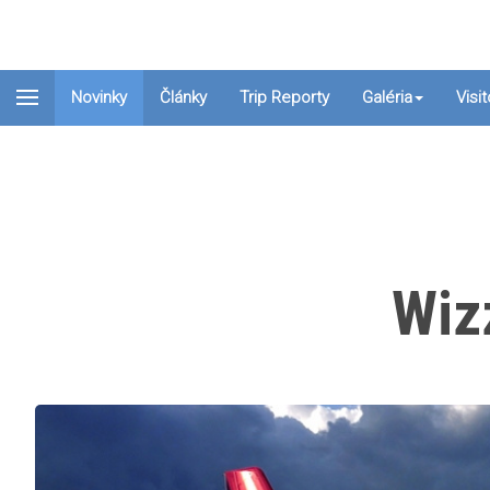
Novinky
Články
Trip Reporty
Galéria
Visi
Wizz