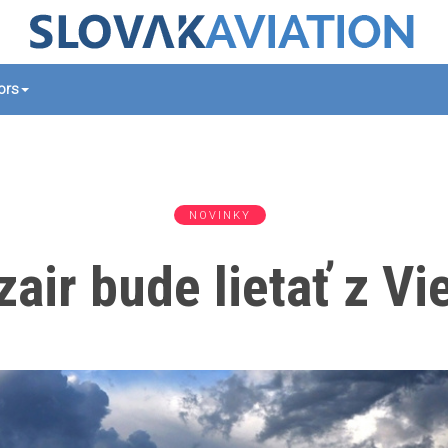
tors
NOVINKY
air bude lietať z V