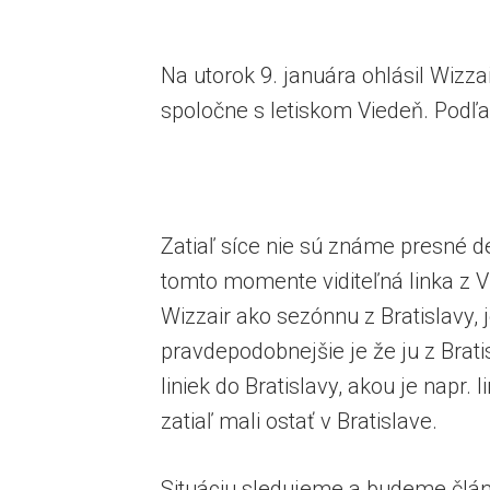
Na utorok 9. januára ohlásil Wizza
spoločne s letiskom Viedeň. Podľa
Zatiaľ síce nie sú známe presné det
tomto momente viditeľná linka z Vi
Wizzair ako sezónnu z Bratislavy,
pravdepodobnejšie je že ju z Brati
liniek do Bratislavy, akou je napr.
zatiaľ mali ostať v Bratislave.
Situáciu sledujeme a budeme člán