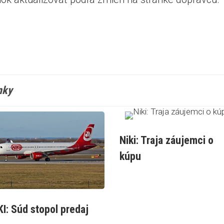
nky
Niki: Traja záujemci o
kúpu
KI: Súd stopol predaj