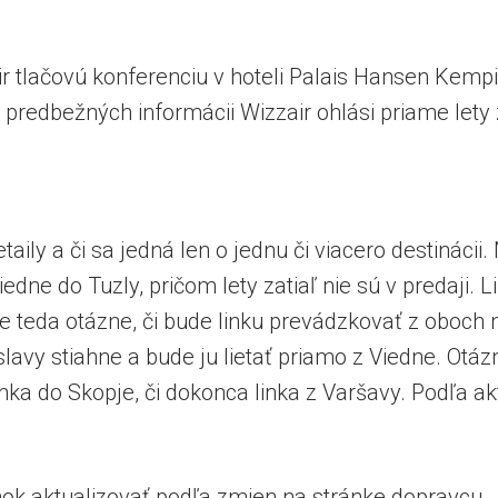
ir tlačovú konferenciu v hoteli Palais Hansen Kempi
 predbežných informácii Wizzair ohlási priame lety 
aily a či sa jedná len o jednu či viacero destinácii
edne do Tuzly, pričom lety zatiaľ nie sú v predaji. 
 je teda otázne, či bude linku prevádzkovať z oboch
slavy stiahne a bude ju lietať priamo z Viedne. Otá
 linka do Skopje, či dokonca linka z Varšavy. Podľa a
ok aktualizovať podľa zmien na stránke dopravcu.