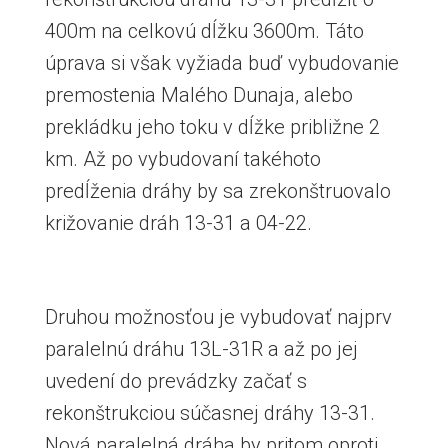
400m na celkovú dĺžku 3600m. Táto
úprava si však vyžiada buď vybudovanie
premostenia Malého Dunaja, alebo
prekládku jeho toku v dĺžke približne 2
km. Až po vybudovaní takéhoto
predĺženia dráhy by sa zrekonštruovalo
križovanie dráh 13-31 a 04-22.
Druhou možnosťou je vybudovať najprv
paralelnú dráhu 13L-31R a až po jej
uvedení do prevádzky začať s
rekonštrukciou súčasnej dráhy 13-31.
Nová paralelná dráha by pritom oproti