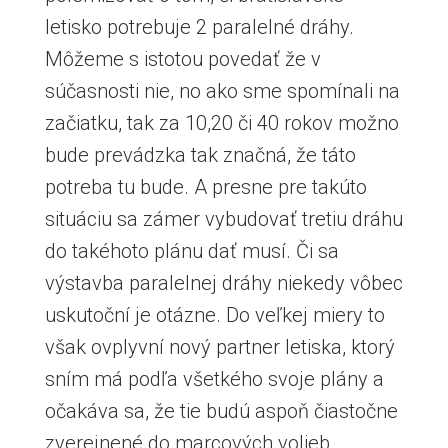
letisko potrebuje 2 paralelné dráhy.
Môžeme s istotou povedať že v
súčasnosti nie, no ako sme spomínali na
začiatku, tak za 10,20 či 40 rokov možno
bude prevádzka tak značná, že táto
potreba tu bude. A presne pre takúto
situáciu sa zámer vybudovať tretiu dráhu
do takéhoto plánu dať musí. Či sa
výstavba paralelnej dráhy niekedy vôbec
uskutoční je otázne. Do veľkej miery to
však ovplyvní nový partner letiska, ktorý
sním má podľa všetkého svoje plány a
očakáva sa, že tie budú aspoň čiastočne
zverejnené do marcových volieb.