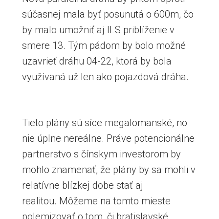
súčasnej mala byť posunutá o 600m, čo
by malo umožniť aj ILS priblíženie v
smere 13. Tým pádom by bolo možné
uzavrieť dráhu 04-22, ktorá by bola
využívaná už len ako pojazdová dráha.
Tieto plány sú síce megalomanské, no
nie úplne nereálne. Práve potencionálne
partnerstvo s čínskym investorom by
mohlo znamenať, že plány by sa mohli v
relatívne blízkej dobe stať aj
realitou. Môžeme na tomto mieste
polemizovať o tom, či bratislavské