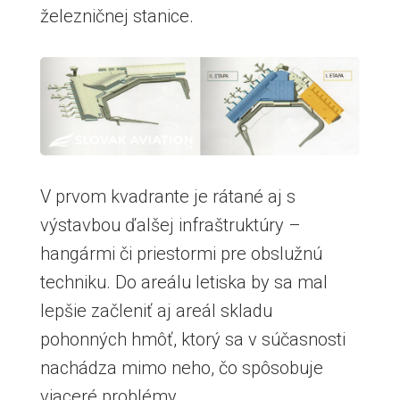
železničnej stanice.
V prvom kvadrante je rátané aj s
výstavbou ďalšej infraštruktúry –
hangármi či priestormi pre obslužnú
techniku. Do areálu letiska by sa mal
lepšie začleniť aj areál skladu
pohonných hmôť, ktorý sa v súčasnosti
nachádza mimo neho, čo spôsobuje
viaceré problémy.