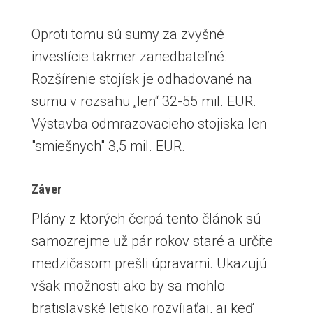
Oproti tomu sú sumy za zvyšné
investície takmer zanedbateľné.
Rozšírenie stojísk je odhadované na
sumu v rozsahu „len“ 32-55 mil. EUR.
Výstavba odmrazovacieho stojiska len
"smiešnych" 3,5 mil. EUR.
Záver
Plány z ktorých čerpá tento článok sú
samozrejme už pár rokov staré a určite
medzičasom prešli úpravami. Ukazujú
však možnosti ako by sa mohlo
bratislavské letisko rozvíjaťaj, aj keď