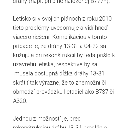
dráhy (napr. pri plne naloženej B777F).
Letisko si v svojich plánoch z roku 2010
tieto problémy uvedomuje a vidí hneď
viacero riešení. Komplikáciou v tomto
prípade je, že dráhy 13-31 a 04-22 sa
križujú a pri rekonštrukcií by teda prišlo k
uzavretiu letiska, respektíve by sa
musela dostupná dĺžka dráhy 13-31
skrátiť tak výrazne, že to znemožní či
obmedzí prevádzku lietadiel ako B737 či
A320.
Jednou z možností je, pred
rekonštrukciou dráhu 13-31 predĺžiť o