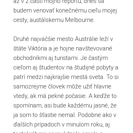
až v 2.časti môjho reportu, dnes sa
budem venovať konečnému cieľu mojej
cesty, austálskemu Melbourne.
Druhé najväčšie mesto Austrálie leží v
štáte Viktória a je hojne navštevované
obchodníkmi aj turistami. Je častým
cieľom aj študentov na študijné pobyty a
patrí medzi najkrajšie mestá sveta. To si
samozrejme človek môže užiť hlavne
vtedy, ak má pekné počasie. A keďže to
spomínam, asi bude každému jasné, že
ja som to šťastie nemal. Podobne ako v
ďalších prípadoch v minulom roku, aj