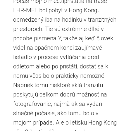
Počas môjho medzipristátia na trase
LHR-MEL bol pobyt v Hong Kongu
obmedzený iba na hodinku v tranzitných
priestoroch. Tie sú extrémne dlhé v
podobe písmena Y, takže aj keď človek
videl na opačnom konci zaujímavé
lietadlo v procese vytláčania pred
odletom alebo po pristátí, dostať sa k
nemu včas bolo prakticky nemožné.
Napriek tomu niektoré sklá tranzitu
poskytujú celkom dobrú možnosť na
fotografovanie, najmä ak sa vydarí
slnečné počasie, ako tomu bolo v
mojom prípade. Ale o letisku Hong Kong