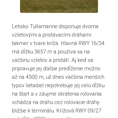
Letisko Tullamarine disponuje dvoma
vzletovými a pristávacími dráhami
takmer v tvare kríža. Hlavná RWY 16/34
má dĺžku 3657 m a používa sa na
väčšinu vzletov a pristátí. Aj keď sa
pripravuje jej ďalšie predĺženie možno
až na 4500 m, už dnes väčšina menších
typov lietadiel nepotrebuje jej celú dĺžku
na štart a v záujme skrátenia rolovania
vchádza na dráhu cez rolovacie dráhy
bližšie k terminálu. Krížová RWY 09/27