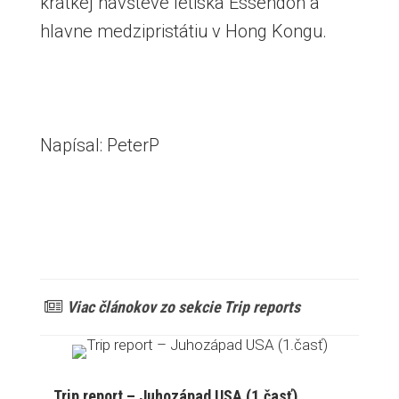
krátkej návšteve letiska Essendon a
hlavne medzipristátiu v Hong Kongu.
Napísal: PeterP
Viac článokov zo sekcie Trip reports
Trip report – Juhozápad USA (1.časť)