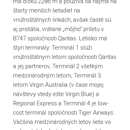
má dĺžku 2286 m a používa sa najmä na
štarty menších lietadiel na
vnútroštátnych linkách, avšak časté sú
aj pristátia, vrátane „môjho“ príletu v
B747 spoločnosti Qantas. Letisko má
štyri terminály: Terminál 1 slúži
vnútroštátnym letom spoločnosti Qantas
a jej partnerov, Terminál 2 všetkým
medzinárodným letom, Terminál 3
letom Virgin Australia (v čase mojej
návštevy vtedy ešte Virgin Blue) a
Regional Express a Terminál 4 je low-
cost terminál spoločnosti Tiger Airways.
Väčšina medzinárodných letov lieta vo