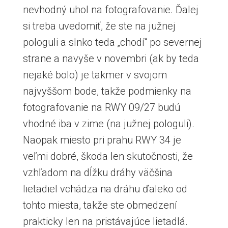
nevhodný uhol na fotografovanie. Ďalej
si treba uvedomiť, že ste na južnej
pologuli a slnko teda „chodí“ po severnej
strane a navyše v novembri (ak by teda
nejaké bolo) je takmer v svojom
najvyššom bode, takže podmienky na
fotografovanie na RWY 09/27 budú
vhodné iba v zime (na južnej pologuli).
Naopak miesto pri prahu RWY 34 je
veľmi dobré, škoda len skutočnosti, že
vzhľadom na dĺžku dráhy väčšina
lietadiel vchádza na dráhu ďaleko od
tohto miesta, takže ste obmedzení
prakticky len na pristávajúce lietadlá.