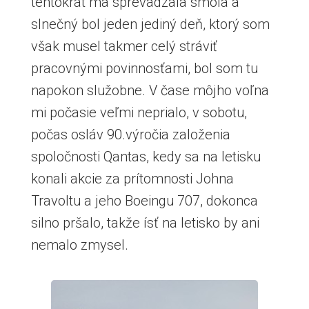
tentokrát ma sprevádzala smola a
slnečný bol jeden jediný deň, ktorý som
však musel takmer celý stráviť
pracovnými povinnosťami, bol som tu
napokon služobne. V čase môjho voľna
mi počasie veľmi neprialo, v sobotu,
počas osláv 90.výročia založenia
spoločnosti Qantas, kedy sa na letisku
konali akcie za prítomnosti Johna
Travoltu a jeho Boeingu 707, dokonca
silno pršalo, takže ísť na letisko by ani
nemalo zmysel.