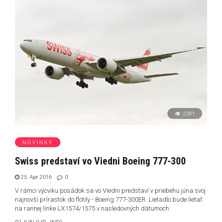
2281
NOVINKY
Swiss predstaví vo Viedni Boeing 777-300
25. Apr 2016
0
V rámci výcviku posádok sa vo Viedni predstaví v priebehu júna svoj
najnovší prírastok do flotily - Boeing 777-300ER. Lietadlo bude lietať
na rannej linke LX1574/1575 v nasledovných dátumoch: