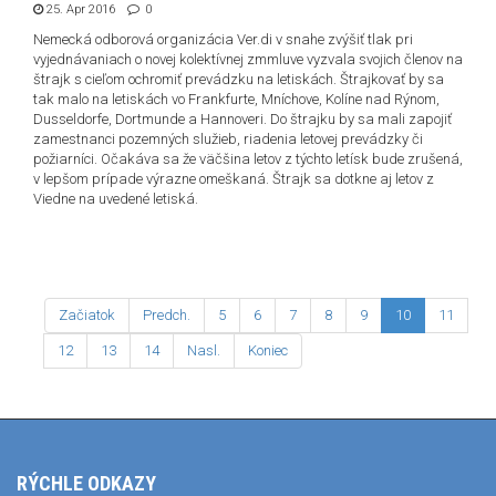
25. Apr 2016
0
Nemecká odborová organizácia Ver.di v snahe zvýšiť tlak pri
vyjednávaniach o novej kolektívnej zmmluve vyzvala svojich členov na
štrajk s cieľom ochromiť prevádzku na letiskách. Štrajkovať by sa
tak malo na letiskách vo Frankfurte, Mníchove, Kolíne nad Rýnom,
Dusseldorfe, Dortmunde a Hannoveri. Do štrajku by sa mali zapojiť
zamestnanci pozemných služieb, riadenia letovej prevádzky či
požiarníci. Očakáva sa že väčšina letov z týchto letísk bude zrušená,
v lepšom prípade výrazne omeškaná. Štrajk sa dotkne aj letov z
Viedne na uvedené letiská.
Začiatok
Predch.
5
6
7
8
9
10
11
12
13
14
Nasl.
Koniec
RÝCHLE ODKAZY