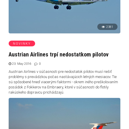
2381
NOVINKY
Austrian Airlines trpí nedostatkom pilotov
23. May 2016
0
Austrian Airlines v súčasnosti pre nedostatok pilotov musí riešiť
problémy s prevádzkou počas nastávajúcich letných mesiacov. Tie
sú spôsobené hneď viacerými faktormi - okrem iného preškolovaním
posádok z Fokkerov na Embraery, ktoré v súčasnosti do flotily
rakúskeho dopravcu prichádzajú.