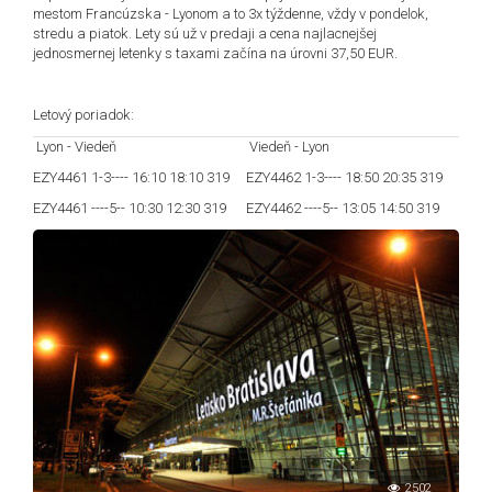
mestom Francúzska - Lyonom a to 3x týždenne, vždy v pondelok,
stredu a piatok. Lety sú už v predaji a cena najlacnejšej
jednosmernej letenky s taxami začína na úrovni 37,50 EUR.
Letový poriadok:
Lyon - Viedeň
Viedeň - Lyon
EZY4461 1-3---- 16:10 18:10 319
EZY4462 1-3---- 18:50 20:35 319
EZY4461 ----5-- 10:30 12:30 319
EZY4462 ----5-- 13:05 14:50 319
2502