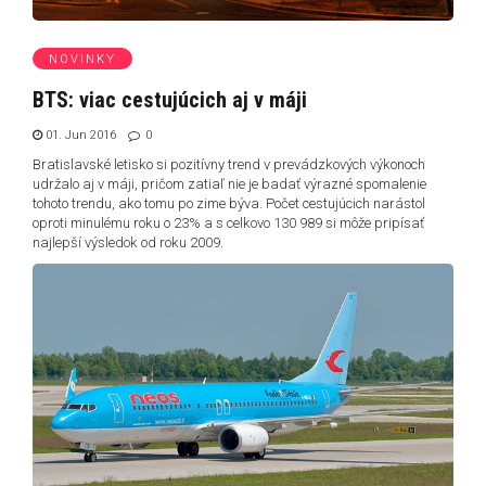
NOVINKY
BTS: viac cestujúcich aj v máji
01. Jun 2016
0
Bratislavské letisko si pozitívny trend v prevádzkových výkonoch
udržalo aj v máji, pričom zatiaľ nie je badať výrazné spomalenie
tohoto trendu, ako tomu po zime býva. Počet cestujúcich narástol
oproti minulému roku o 23% a s celkovo 130 989 si môže pripísať
najlepší výsledok od roku 2009.