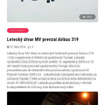
4495
NOVINKY
Letecký útvar MV prevzal Airbus 319
12. May 2016
0
Letecký útvar MV dnes vo večerných hodinách prevzal Airbus 319-
115CJ registrácie G-NMAK od spoločnosti Twinjet. Lietadlo
výrobného čísla 2550 prvý krát vzlietlo 15. septembra 2005 a o 12
dní neskôr bolo prevzaté spoločnosťou Twinjet, ktorá ho
prevádzkovala do dnešného dňa pre kuwaitskú spoločnosť Al
Kharafi Aviation 2000 Ltd. Lietadlo bolo zakúpené ako náhrada za
súčasný Tupolev 154M a kúpna cena za Airbus bola dohodnutá na
úrovni 41 999 000 EUR. Lietadlo po prílete do Bratislavy v štvrtok
bude preletené do Ostravy, kde dostane nový náter.