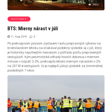
3493
NOVINKY
BTS: Mierny nárast v júli
11. Aug 2016
0
Po prekvapivom júnovom zastavení rastu prepravných výkonov na
bratislavskom letisku sa očakával podobný výsledok aj v júli, ktorý
je historicky najsilnejším mesiacom z pohľadu počtu prepravených
cestujúcich. Kým pesimistické odhady hovorili dokonca o miernom
mínuse v rozpätí 2-3%, prekvapilo letisko miernym nárastom o 2%
na 257 814 cestujúcich, čo je najlepší júlový výsledok za (minimálne)
posledných 7 rokov.