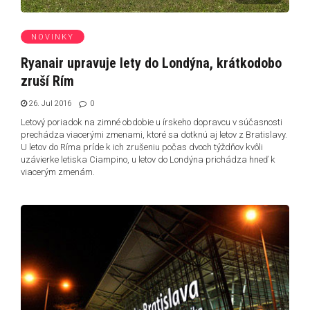
NOVINKY
Ryanair upravuje lety do Londýna, krátkodobo
zruší Rím
26. Jul 2016
0
Letový poriadok na zimné obdobie u írskeho dopravcu v súčasnosti
prechádza viacerými zmenami, ktoré sa dotknú aj letov z Bratislavy.
U letov do Ríma príde k ich zrušeniu počas dvoch týždňov kvôli
uzávierke letiska Ciampino, u letov do Londýna prichádza hneď k
viacerým zmenám.