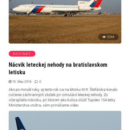
2264
NOVINKY
Nácvik leteckej nehody na bratislavskom
letisku
19. May 2016
0
Ako po minulé roky, aj tento rok sa na letisku M.R. Štefánika konalo
cvičenie záchranných zložiek pri simulácií leteckej nehody. Zo
včerajšieho nácviku, pri ktorom ako kulisa slúžil Tupolev 154 letky
Ministerstva vnútra, vám prinášame video.