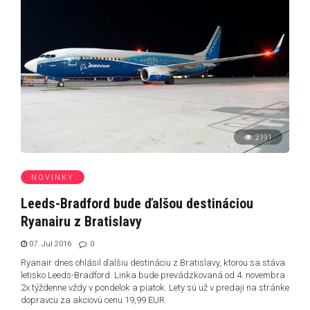
2191
NOVINKY
Leeds-Bradford bude ďalšou destináciou
Ryanairu z Bratislavy
07. Jul 2016
0
Ryanair dnes ohlásil ďalšiu destináciu z Bratislavy, ktorou sa stáva
letisko Leeds-Bradford. Linka bude prevádzkovaná od 4. novembra
2x týždenne vždy v pondelok a piatok. Lety sú už v predaji na stránke
dopravcu za akciovú cenu 19,99 EUR.