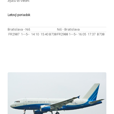
žijúcu vo Viedni.
Letový poriadok
Bratislava - Niš
Niš - Bratislava
FR2987 1---5-- 14:10 15:40 B738
FR2988 1---5-- 16:05 17:37 B738