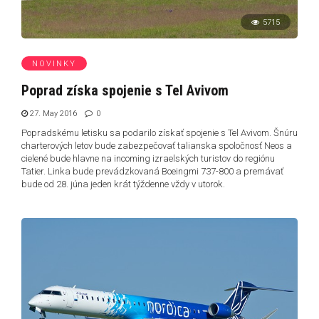
5715
NOVINKY
Poprad získa spojenie s Tel Avivom
27. May 2016
0
Popradskému letisku sa podarilo získať spojenie s Tel Avivom. Šnúru
charterových letov bude zabezpečovať talianska spoločnosť Neos a
cielené bude hlavne na incoming izraelských turistov do regiónu
Tatier. Linka bude prevádzkovaná Boeingmi 737-800 a premávať
bude od 28. júna jeden krát týždenne vždy v utorok.