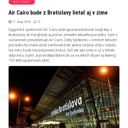
NOVINKY
Air Cairo bude z Bratislavy lietať aj v zime
17. Aug 2016
0
Egyptská spoločnosť Air Cairo plánuje prevádzkovať svoje lety z
Bratislavy do Hurghady aj počas zimného letového poriadku. Kým v
súčasnosti prevádzkuje Air Cairo 2 lety týždenne, v zimnom letovom
poriadku by mala ostať zachovaná len jedna rotácia vždy v sobotu.
Na linku bude nasadzovaný Airbus 320 ale ako sme si už u tohoto
dopravcu zvykli, je pravdepodobné že sa na letoch objaví aj Boeing
737-800 spoločnosti AMC.