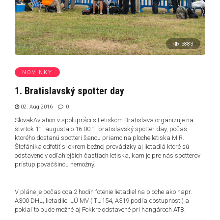
3883
NOVINKY
1. Bratislavský spotter day
02. Aug 2016
0
SlovakAviation v spolupráci s Letiskom Bratislava organizuje na
štvrtok 11. augusta o 16:00 1. bratislavský spotter day, počas
ktorého dostanú spotteri šancu priamo na ploche letiska M.R.
Štefánika odfotiť si okrem bežnej prevádzky aj lietadlá ktoré sú
odstavené v odľahlejších častiach letiska, kam je pre nás spotterov
prístup poväčšinou nemožný.
V pláne je počas cca 2 hodín fotenie lietadiel na ploche ako napr.
A300 DHL, lietadliel LÚ MV ( TU154, A319 podľa dostupnosti) a
pokiaľ to bude možné aj Fokkre odstavené pri hangároch ATB.