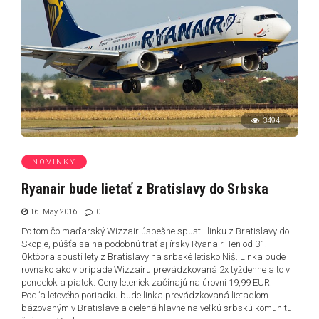
3494
NOVINKY
Ryanair bude lietať z Bratislavy do Srbska
16. May 2016
0
Po tom čo maďarský Wizzair úspešne spustil linku z Bratislavy do
Skopje, púšťa sa na podobnú trať aj írsky Ryanair. Ten od 31.
Októbra spustí lety z Bratislavy na srbské letisko Niš. Linka bude
rovnako ako v prípade Wizzairu prevádzkovaná 2x týždenne a to v
pondelok a piatok. Ceny leteniek začínajú na úrovni 19,99 EUR.
Podľa letového poriadku bude linka prevádzkovaná lietadlom
bázovaným v Bratislave a cielená hlavne na veľkú srbskú komunitu