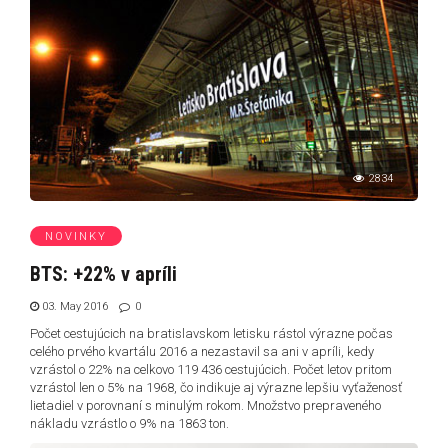
2834
NOVINKY
BTS: +22% v apríli
03. May 2016
0
Počet cestujúcich na bratislavskom letisku rástol výrazne počas
celého prvého kvartálu 2016 a nezastavil sa ani v apríli, kedy
vzrástol o 22% na celkovo 119 436 cestujúcich. Počet letov pritom
vzrástol len o 5% na 1968, čo indikuje aj výrazne lepšiu vyťaženosť
lietadiel v porovnaní s minulým rokom. Množstvo prepraveného
nákladu vzrástlo o 9% na 1863 ton.