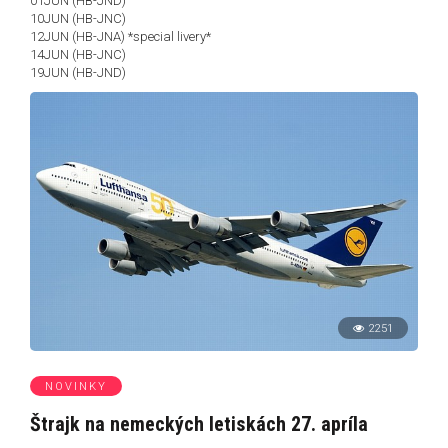
01JUN (HB-JND)
10JUN (HB-JNC)
12JUN (HB-JNA) *special livery*
14JUN (HB-JNC)
19JUN (HB-JND)
2251
NOVINKY
Štrajk na nemeckých letiskách 27. apríla