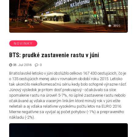
3895
NOVINKY
BTS: prudké zastavenie rastu v júni
08. Jul 2016
0
Bratislavské letisko v júni obslúžilo celkovo 167 430 cestujúcich, čo je
o 135 cestujúcich menej ako v rovnakom období roku 2015. Letisko
tak ukončilo niekoľkomesačnú sériu kedy bolo schopné výrazne rásť.
Júnový výsledok je pritom dosť prekvapivý - očakávalo sa síce
spomalenie rastu na úroveň 5-7%, no úplné zastavenie rastu nebolo
očakávané aj vďaka viacerým linkám ktoré minulý rok v júni ešte
nelietali a aj vďaka relatívne vysokému počtu letov na EURO 2016.
Mierne negatívne sa vyvíjal aj počet pohybov (-1%) a prepraveného
nákladu (-2%).