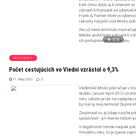
kvôli čomu došlo aj k zmenám vo 
zároveň kritizované za výberové k
Frank & Partner ktoré vo výberov
rakúsky najvyšší súd letisku pok
Ako už meno terminálu naznačuje 
letecké spoločnosti patriace k zd
3018
ich postupnou rekonštrukciou.
NOVINKY
Počet cestujúcich vo Viedni vzrástol o 9,3%
11. May 2012
0
Viedenské letisko pokračuje v zna
období Január-Apríl 2012 vzrásto
roku. Letisko je tak na najlepšej c
by mal aj nový terminál Skylink k
Zaujímavé su aj údaje o počte poh
spoločností - pri mierne nižšom p
V negatívnom trende naopak pokr
minulému roku, čo je zjavne zap