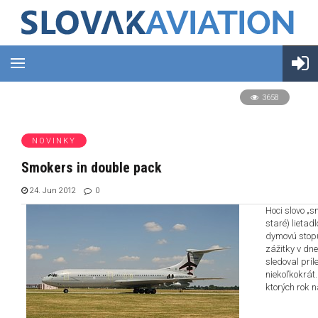
3658
NOVINKY
Smokers in double pack
24. Jun 2012
0
Hoci slovo „
staré) lietad
dymovú stopu
zážitky v dn
sledoval príl
niekoľkokrát.
ktorých rok 