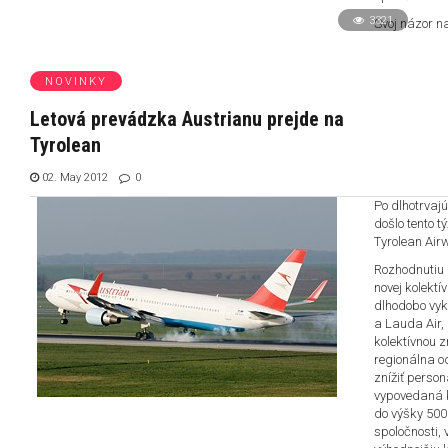
3321
Svoj názor na
NOVINKY
Letová prevádzka Austrianu prejde na
Tyrolean
02. May 2012
0
Po dlhotrvaj
došlo tento t
Tyrolean Airw
Rozhodnutiu
novej kolektí
dlhodobo vyka
a Lauda Air, 
kolektívnou 
regionálna o
znížiť person
vypovedaná k
do výšky 500
spoločnosti,