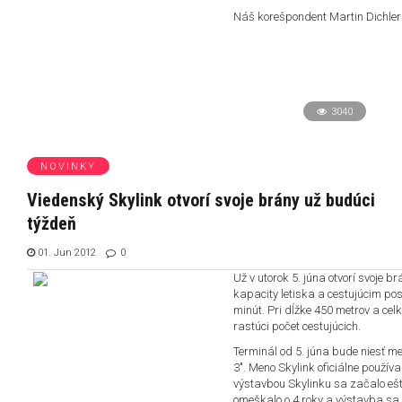
Náš korešpondent Martin Dichler b
3040
NOVINKY
Viedenský Skylink otvorí svoje brány už budúci
týždeň
01. Jun 2012
0
Už v utorok 5. júna otvorí svoje 
kapacity letiska a cestujúcim p
minút. Pri dĺžke 450 metrov a cel
rastúci počet cestujúcich.
Terminál od 5. júna bude niesť m
3". Meno Skylink oficiálne použí
výstavbou Skylinku sa začalo ešt
omeškalo o 4 roky a výstavba sa