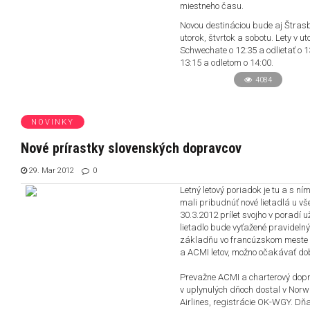
miestneho času.
Novou destináciou bude aj Štrasb
utorok, štvrtok a sobotu. Lety 
Schwechate o 12:35 a odlietať o
13:15 a odletom o 14:00.
4084
NOVINKY
Nové prírastky slovenských dopravcov
29. Mar 2012
0
Letný letový poriadok je tu a s ní
mali pribudnúť nové lietadlá u v
30.3.2012 prílet svojho v poradí 
lietadlo bude vyťažené pravidelným
základňu vo francúzskom meste D
a ACMI letov, možno očakávať dobré
Prevažne ACMI a charterový dopr
v uplynulých dňoch dostal v Norwic
Airlines, registrácie OK-WGY. Dňa