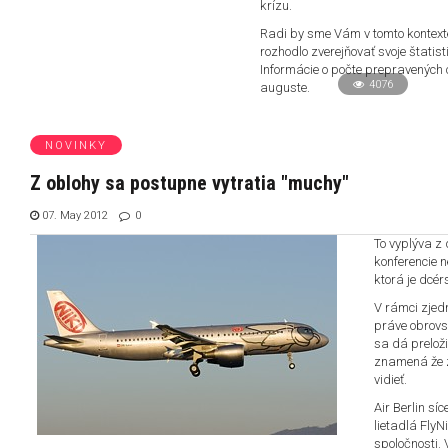
krízu.
Radi by sme Vám v tomto kontexte 
rozhodlo zverejňovať svoje štatis
Informácie o počte prepravených
4076
auguste.
NOVINKY
Z oblohy sa postupne vytratia "muchy"
07. May 2012
0
To vyplýva z 
konferencie n
ktorá je dcér
V rámci zjed
práve obrovs
sa dá preloži
znamená že z
vidieť.
Air Berlin s
lietadlá FlyN
spoločnosti. 