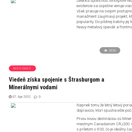
Letecká spoločnosť AirExplore ne
existencie sa úspešne venuje via
však pracuje na svojom postupnom 
manažment zaujímavý projekt, ktor
popularity. Do pilotnej kabíny jej
heavy-metalový spevák a frontma
2800
NOVINKY
Viedeň získa spojenie s Štrasburgom a
Minerálnymi vodami
07. Apr 2012
0
Napriek tomu že letný letový pori
dopravcov, ktorí spustia ešte poča
Prvou novou destináciou sú Miner
miestnym Canadairom CRJ200. Od 
s príletom o 9:00, čo je ideálny č