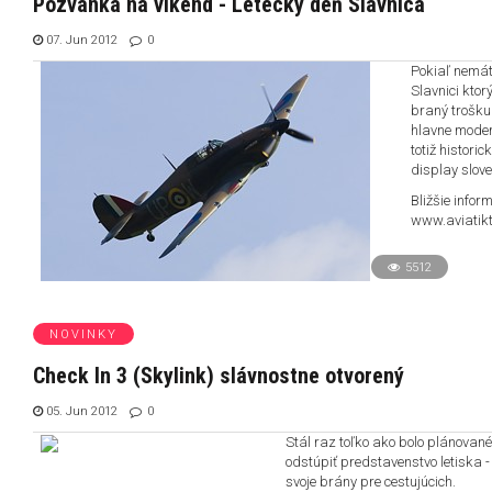
Pozvánka na víkend - Letecký deň Slavnica
07. Jun 2012
0
Pokiaľ nemáte
Slavnici ktor
braný trošku 
hlavne moder
totiž histori
display slov
Bližšie info
www.aviatik
5512
NOVINKY
Check In 3 (Skylink) slávnostne otvorený
05. Jun 2012
0
Stál raz toľko ako bolo plánovan
odstúpiť predstavenstvo letiska - 
svoje brány pre cestujúcich.