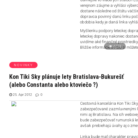
verejnom záujme a vyhlási výbero
dostane následne od štátu väčši
dopravca povinný danú linku poč
obdobia kedy je daná linka vyhl
Myšlienku podpory leteckej dopr
leteckej dopravy nakoniec dostan
uvidíme aké finančné prostriedky
6774
Bližšie informácie o PSO si môžet
NOVINKY
Kon Tiki Sky plánuje lety Bratislava-Bukurešť
(alebo Constanta alebo ktoviečo ?)
25. Apr 2012
0
Cestovná kancelária Kon Tiki Sky,
zabezpečované zazmluvnenými lieta
nimi aj Bratislavu. Na ich webove
bude zabezpečovať rumunská letec
avšak prebiehajú úvahy aj o zme
Linka bude mať charakter pravid