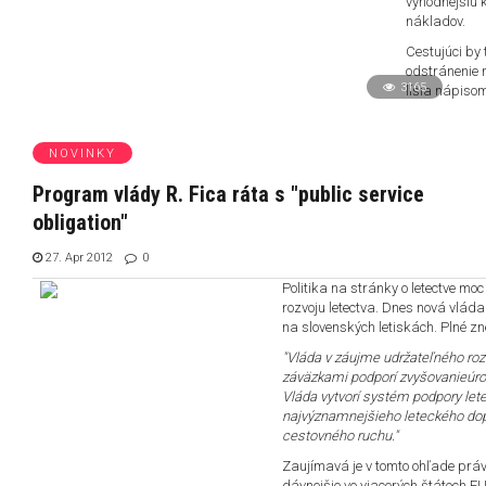
výhodnejšiu 
nákladov.
Cestujúci by
odstránenie 
3165
líšia nápiso
NOVINKY
Program vlády R. Fica ráta s "public service
obligation"
27. Apr 2012
0
Politika na stránky o letectve mo
rozvoju letectva. Dnes nová vláda
na slovenských letiskách. Plné zne
"Vláda v záujme udržateľného roz
záväzkami podporí zvyšovanieúrov
Vláda vytvorí systém podpory lete
najvýznamnejšieho leteckého dopr
cestovného ruchu."
Zaujímavá je v tomto ohľade prá
dávnejšie vo viacerých štátoch EU