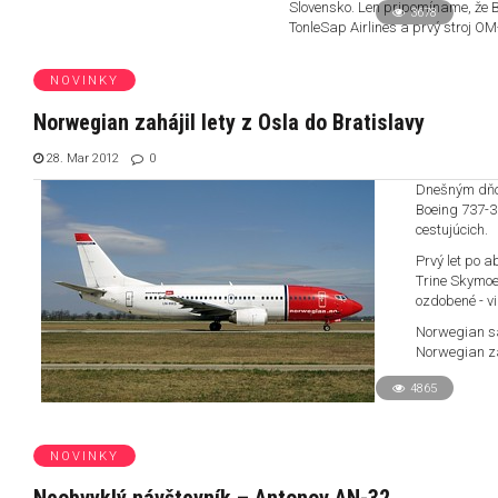
Slovensko. Len pripomíname, že 
3678
TonleSap Airlines a prvý stroj OM
NOVINKY
Norwegian zahájil lety z Osla do Bratislavy
28. Mar 2012
0
Dnešným dňom
Boeing 737-30
cestujúcich.
Prvý let po a
Trine Skymoen
ozdobené - v
Norwegian sa
Norwegian za
4865
NOVINKY