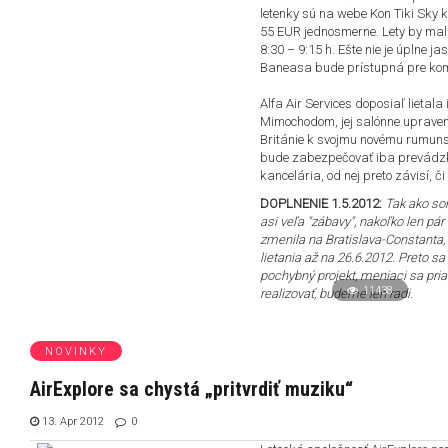
letenky sú na webe Kon Tiki Sky k
55 EUR jednosmerne. Lety by mali
8:30 – 9:15 h. Ešte nie je úplne 
Baneasa bude prístupná pre komer
Alfa Air Services doposiaľ lietal
Mimochodom, jej salónne upravený
Británie k svojmu novému rumuns
bude zabezpečovať iba prevádzk
kancelária, od nej preto závisí, 
DOPLNENIE 1.5.2012:
Tak ako so
asi veľa "zábavy", nakoľko len pár
zmenila na Bratislava-Constanta, 
lietania až na 26.6.2012. Preto s
pochybný projekt, meniaci sa pri
11438
realizovať, budeme len radi.
NOVINKY
AirExplore sa chystá „pritvrdiť muziku“
13. Apr 2012
0