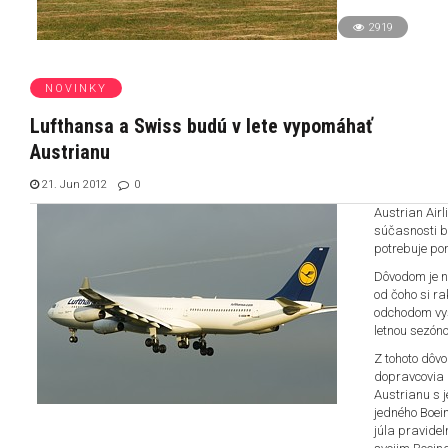
2919
NOVINKY
Lufthansa a Swiss budú v lete vypomáhať
Austrianu
21. Jun 2012
0
Austrian Airl
súčasnosti b
potrebuje po
Dôvodom je n
od čoho si r
odchodom vyš
letnou sezón
Z tohoto dôv
dopravcovia 
Austrianu s
jedného Boei
júla pravide