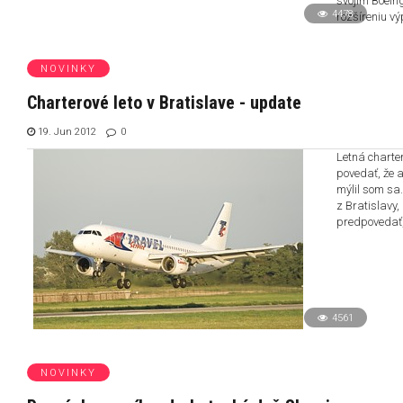
svojim Boein
4478
rozšíreniu vý
NOVINKY
Charterové leto v Bratislave - update
19. Jun 2012
0
Letná charte
povedať, že a
mýlil som sa
z Bratislavy,
predpovedať,
4561
NOVINKY