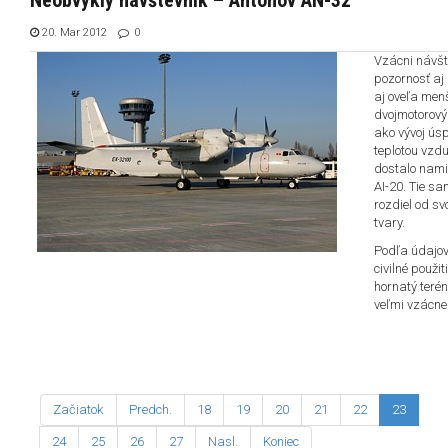
Neobvyklý návštevník – Antonov AN-32
20. Mar 2012
0
Vzácni návšt
pozornosť aj 
aj oveľa menš
dvojmotorový
ako vývoj ús
teplotou vzd
dostalo nami
AI-20. Tie s
rozdiel od s
tvary.
Podľa údajov
civilné použi
hornatý teré
veľmi vzácne
Začiatok
Predch.
18
19
20
21
22
23
24
25
26
27
Nasl.
Koniec