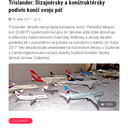
Trislander: Dizajnérsky a konštruktérsky
podivín končí svoju púť
15. May 2017
0
Trislander, lietadlo nezvyčajnej koncepcie, končí. Posledný lietajúci
kus (G-BEVT) spoločnosti Aurigny Air Services ešte stále obsluhuje
krátke linky medzi ostrovmi Guernsey, Alderney a Jersey ale jeho
posledný let s pasažiermi na palube sa uskutoční v sobotu 20. mája
2017. Toto lietadlo bude umiestnené na historickom letisku v Duxforde
v Cambridgeshire ako súčasť zbierky Duxford Aviation Society
(British Airliner Collection).
6396
ČLÁNKY