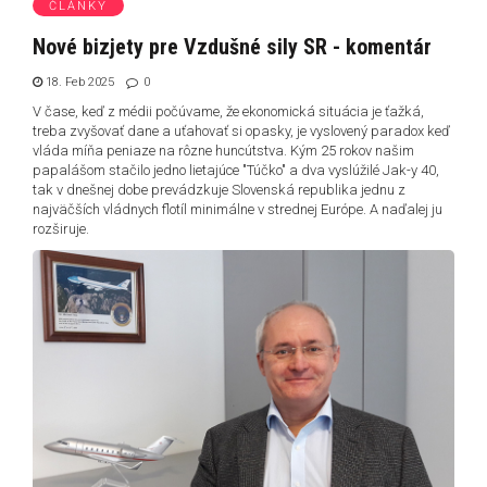
ČLÁNKY
Nové bizjety pre Vzdušné sily SR - komentár
18. Feb 2025
0
V čase, keď z médii počúvame, že ekonomická situácia je ťažká,
treba zvyšovať dane a uťahovať si opasky, je vyslovený paradox keď
vláda míňa peniaze na rôzne huncútstva. Kým 25 rokov našim
papalášom stačilo jedno lietajúce "Túčko" a dva vyslúžilé Jak-y 40,
tak v dnešnej dobe prevádzkuje Slovenská republika jednu z
najväčších vládnych flotíl minimálne v strednej Európe. A naďalej ju
rozširuje.