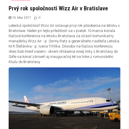
Prvý rok spoločnosti Wizz Air v Bratislave
10. Mar 2017
0
Letecká spoločnosť Wizz Air oslavuje prvý rok pôsobenia na letisku v
Bratislave. Nielen pri tejto príležitosti sa v piatok 10.marca konala
tlačová konferencia na letisku Bratislava za účasti komunikačnj
manažérky Wizz Air - p. Soriny Ratz a generálneho riaditeľa Letiska
M.R.Štefánika - p. Ivana Trhlíka. Dôvodov na tlačovú konferenciu
dnes bolo hneď viacero - okrem ohlásenia novej linky z Bratislavy do
Sofie sa konal zároveň aj inauguračný let na linke z rumunského
Klužu do Bratislavy.