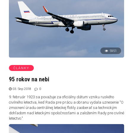
5951
ČLÁNKY
95 rokov na nebi
03. Sep 2018
0
9. február 1923 sa považuje za oficiálny dátum vzniku ruského
civilného letectva, keď Rada pre prácu a obranu vydala uznesenie "O
zmocnení úradu centrálnej leteckej flotily zaoberať sa technickým
dohľadom nad leteckými spoločnosťami a založením Rady pre civilné
letectvo."