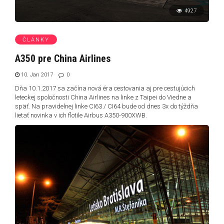
4927
ČLÁNKY
A350 pre China Airlines
10. Jan 2017
0
Dňa 10.1.2017 sa začína nová éra cestovania aj pre cestujúcich
leteckej spoločnosti China Airlines na linke z Taipei do Viedne a
späť. Na pravidelnej linke CI63 / CI64 bude od dnes 3x do týždňa
lietať novinka v ich flotile Airbus A350-900XWB.