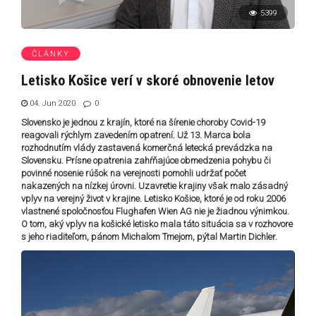
5399
ČLÁNKY
Letisko Košice verí v skoré obnovenie letov
04. Jun 2020
0
Slovensko je jednou z krajín, ktoré na šírenie choroby Covid-19
reagovali rýchlym zavedením opatrení. Už 13. Marca bola
rozhodnutím vlády zastavená komerčná letecká prevádzka na
Slovensku. Prísne opatrenia zahŕňajúce obmedzenia pohybu či
povinné nosenie rúšok na verejnosti pomohli udržať počet
nakazených na nízkej úrovni. Uzavretie krajiny však malo zásadný
vplyv na verejný život v krajine. Letisko Košice, ktoré je od roku 2006
vlastnené spoločnosťou Flughafen Wien AG nie je žiadnou výnimkou.
O tom, aký vplyv na košické letisko mala táto situácia sa v rozhovore
s jeho riaditeľom, pánom Michalom Tmejom, pýtal Martin Dichler.