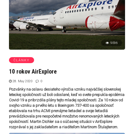
9096
ČLÁNKY
10 rokov AirExplore
28. May 2020
0
Pozvánky na oslavu desiateho výročia vzniku najväčšej slovenskej
leteckej spoločnosti už boli odoslané, keď vo svete prepukla epidémia
Covid-19 a pribrzdila plány tejto mladej spoločnosti. Za 10 rokov od
svojho vzniku a prvého letu s Boeingom 737-400 sa spoločnosť
etablovala na trhu ACMI prenájme lietadiel a svoje lietadlá
prevádzkovala pre nespočetné množstvo renomovaných leteckých
spoločností. Martin Dichler sa o súčasnej situácii v AirExplore
rozprával s jej zakladateľom a riaditeľom Martinom Štulajterom.