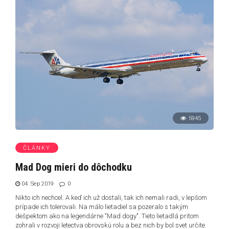
5945
ČLÁNKY
Mad Dog mieri do dôchodku
04. Sep 2019
0
Nikto ich nechcel. A keď ich už dostali, tak ich nemali radi, v lepšom
prípade ich tolerovali. Na málo lietadiel sa pozeralo s takým
dešpektom ako na legendárne "Mad dogy". Tieto lietadlá pritom
zohrali v rozvoji letectva obrovskú rolu a bez nich by bol svet určite