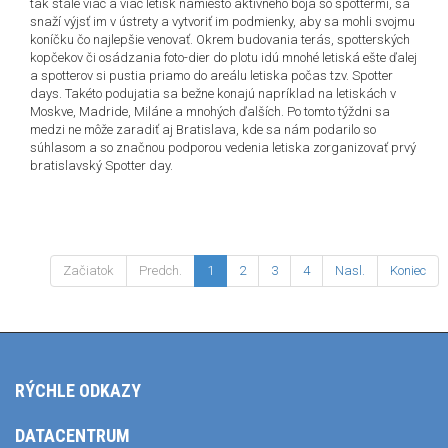
tak stále viac a viac letísk namiesto aktívneho boja so spottermi, sa
snaží výjsť im v ústrety a vytvoriť im podmienky, aby sa mohli svojmu
koníčku čo najlepšie venovať. Okrem budovania terás, spotterských
kopčekov či osádzania foto-dier do plotu idú mnohé letiská ešte ďalej
a spotterov si pustia priamo do areálu letiska počas tzv. Spotter
days. Takéto podujatia sa bežne konajú napríklad na letiskách v
Moskve, Madride, Miláne a mnohých ďalších. Po tomto týždni sa
medzi ne môže zaradiť aj Bratislava, kde sa nám podarilo so
súhlasom a so značnou podporou vedenia letiska zorganizovať prvý
bratislavský Spotter day.
Začiatok
Predch.
1
2
3
4
Nasl.
Koniec
RÝCHLE ODKAZY
DATACENTRUM