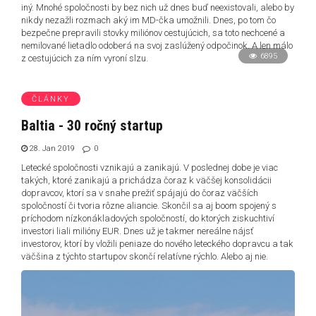
iný. Mnohé spoločnosti by bez nich už dnes buď neexistovali, alebo by
nikdy nezažli rozmach aký im MD-čka umožnili. Dnes, po tom čo
bezpečne prepravili stovky miliónov cestujúcich, sa toto nechcené a
nemilované lietadlo odoberá na svoj zaslúžený odpočinok. A len málo
6895
z cestujúcich za ním vyroní slzu.
ČLÁNKY
Baltia - 30 ročný startup
28. Jan 2019
0
Letecké spoločnosti vznikajú a zanikajú. V poslednej dobe je viac
takých, ktoré zanikajú a prichádza čoraz k väčšej konsolidácii
dopravcov, ktorí sa v snahe prežiť spájajú do čoraz väčších
spoločností či tvoria rôzne aliancie. Skončil sa aj boom spojený s
príchodom nízkonákladových spoločností, do ktorých ziskuchtiví
investori liali milióny EUR. Dnes už je takmer nereálne nájsť
investorov, ktorí by vložili peniaze do nového leteckého dopravcu a tak
väčšina z týchto startupov skončí relatívne rýchlo. Alebo aj nie.