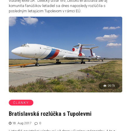
vládnej letke SR. Letecký útvar MV, Letisko Bratislava ale aj
komunita fanúšikov lietadiel sa dnes naposledy rozlúčila s
posledným lietajúcim Tupolevom v rámci EÚ.
9979
ČLÁNKY
Bratislavská rozlúčka s Tupolevmi
18. Aug 2017
0