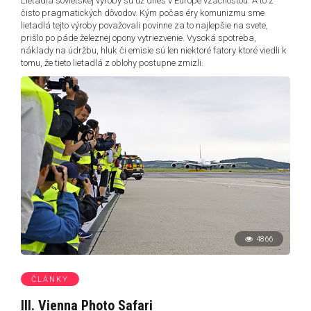
Lietadlá sovietskej výroby sú už dnes v Európe vzácnosťou. A to z
čisto pragmatických dôvodov. Kým počas éry komunizmu sme
lietadlá tejto výroby považovali povinne za to najlepšie na svete,
prišlo po páde železnej opony vytriezvenie. Vysoká spotreba,
náklady na údržbu, hluk či emisie sú len niektoré fatory ktoré viedli k
tomu, že tieto lietadlá z oblohy postupne zmizli.
4866
ČLÁNKY
III. Vienna Photo Safari