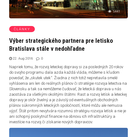
5441
ČLÁNKY
Výber strategického partnera pre letisko
Bratislava stále v nedohľadne
22. Aug 2016
0
Napriek tomu, že rozvoj leteckej dopravy si za posledných 20 rokov
do svojho programu dala azda každá vláda, môžeme s kľudom
povedať, že „skutek utek“. Žiadna z nich totiž nepretavila smelé
vyhlásenia ani len do reálnych plánov či stratégie rozvoja letectva na
Slovensku a tak sa nemôžeme čudovať, že letecká doprava u nás
zaostáva za všetkými okolitými štátmi. Rast a rozvoj letísk a leteckej
dopravy je skôr živelný a je závislý od eventuálnych obchodných
plánov súkromných leteckých spoločností, ktoré môžu ale nemusia
výjsť. Štát pritom nevytvára rozumnú stratégiu rozvoja letísk a nie je
ani schopný poskytnúť financie na obnovu ich infraštruktúry a
investície na rozvoj či získanie nových dopravcov.