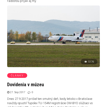
radosťou prijali aj my.
5176
ČLÁNKY
Dovidenia v múzeu
27. Sep 2017
0
Dnes 27.9.2017 prišiel ten smutný deň, kedy letisko v Bratislave
navždy opustil Tupolev TU-154M registrácie OM-BYO slúžiaci vo