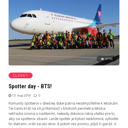
6733
ČLÁNKY
Spotter day - BTS!
13. Aug 2016
0
Komunity spotterov v dnešnej dobe patria neodmysliteľne k letiskám.
Tie často krát na ich prítomnosť v blízkosti perimetra letiska
nehľadia zrovna s nadšením, niekedy dokonca robia všetko pre to,
aby sa spotterov zbavili. Lenže spotter je bytosť neoblomná, vyhodíte
ho dverami, vráti sa cez okno. A potom cez pivnicu, pôjd či garáž. A