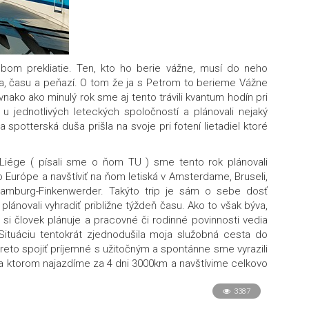
bom prekliatie. Ten, kto ho berie vážne, musí do neho
ia, času a peňazí. O tom že ja s Petrom to berieme Vážne
ako ako minulý rok sme aj tento trávili kvantum hodín pri
 u jednotlivých leteckých spoločností a plánovali nejaký
a spotterská duša prišla na svoje pri fotení lietadiel ktoré
 Liége ( písali sme o ňom
TU
) sme tento rok plánovali
 Európe a navštíviť na ňom letiská v Amsterdame, Bruseli,
Hamburg-Finkenwerder. Takýto trip je sám o sebe dosť
plánovali vyhradiť približne týždeň času. Ako to však býva,
 si človek plánuje a pracovné či rodinné povinnosti vedia
 Situáciu tentokrát zjednodušila moja služobná cesta do
to spojiť príjemné s užitočným a spontánne sme vyrazili
, na ktorom najazdíme za 4 dni 3000km a navštívime celkovo
3387