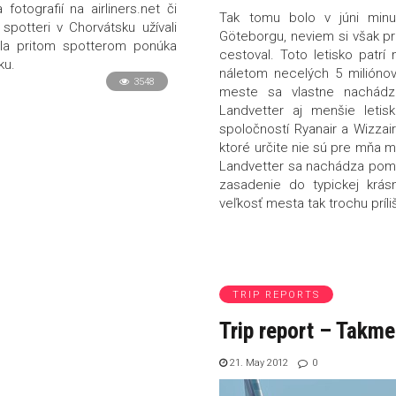
otografií na airliners.net či
Tak tomu bolo v júni minu
spotteri v Chorvátsku užívali
Göteborgu, neviem si však pre
ela pritom spotterom ponúka
cestoval. Toto letisko patrí
ku.
náletom necelých 5 milióno
3548
meste sa vlastne nachádza
Landvetter aj menšie letis
spoločností Ryanair a Wizzair
ktoré určite nie sú pre mňa m
Landvetter sa nachádza pome
zasadenie do typickej krás
veľkosť mesta tak trochu príli
TRIP REPORTS
Trip report – Takme
21. May 2012
0