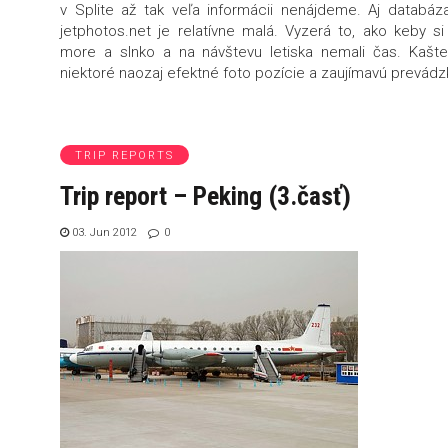
v Splite až tak veľa informácii nenájdeme. Aj databáza f
jetphotos.net je relatívne malá. Vyzerá to, ako keby si 
more a slnko a na návštevu letiska nemali čas. Kašt
niektoré naozaj efektné foto pozície a zaujímavú prevádz
TRIP REPORTS
Trip report – Peking (3.časť)
03. Jun 2012
0