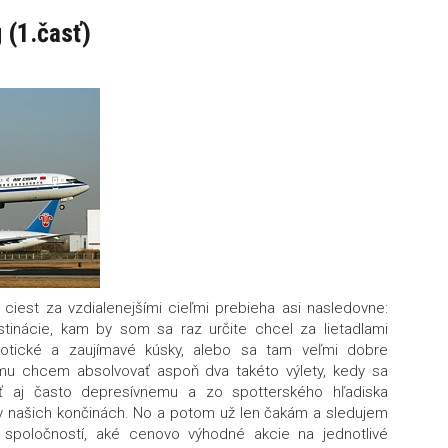
g (1.časť)
ciest za vzdialenejšími cieľmi prebieha asi nasledovne:
tinácie, kam by som sa raz určite chcel za lietadlami
exotické a zaujímavé kúsky, alebo sa tam veľmi dobre
imu chcem absolvovať aspoň dva takéto výlety, kedy sa
ť aj často depresívnemu a zo spotterského hľadiska
našich končinách. No a potom už len čakám a sledujem
 spoločností, aké cenovo výhodné akcie na jednotlivé