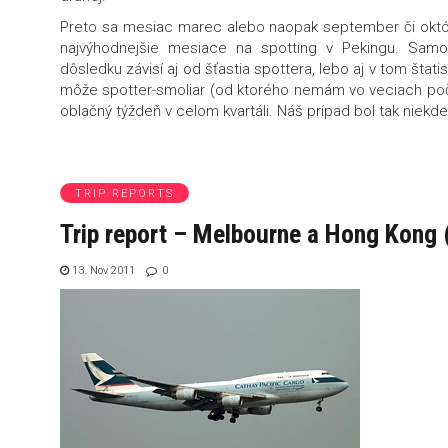
Preto sa mesiac marec alebo naopak september či októbe
najvýhodnejšie mesiace na spotting v Pekingu. Sam
dôsledku závisí aj od šťastia spottera, lebo aj v tom štat
môže spotter-smoliar (od ktorého nemám vo veciach poča
oblačný týždeň v celom kvartáli. Náš prípad bol tak niekd
TRIP REPORTS
Trip report – Melbourne a Hong Kong 
13. Nov 2011
0