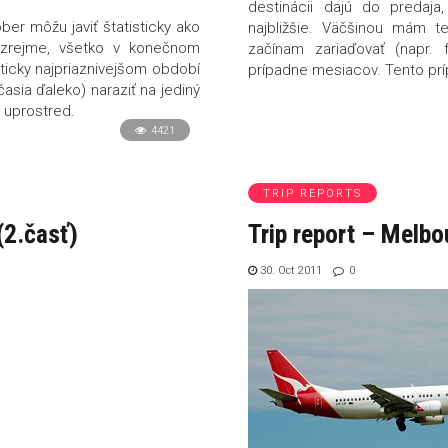
destinácii dajú do predaj
r môžu javiť štatisticky ako
najbližšie. Väčšinou mám t
ozrejme, všetko v konečnom
začínam zariaďovať (napr. 
isticky najpriaznivejšom období
prípadne mesiacov. Tento prí
sia ďaleko) naraziť na jediný
e uprostred.
4421
TRIP REPORTS
(2.časť)
Trip report – Melb
30. Oct 2011
0