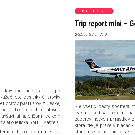
TRIP REPORTS
Trip report mini – 
22. Jul 2012
0
nkov opisujúcich krásu tejto
 každé leto desiatky či stovky
et bratov paštikárov z Českej
Nie všetky cesty spottera mu
m po piatich rokoch opätovne
sveta, aj keď samozrejme na 
vštívil aj ja, pričom „celkom
záberov nových prírastkov z
aleko letiska Split – Kaštela.
ktorá nie je práve v hľadáčik
rnete, tak o fotení na letisku
ktoré možno inde nie je také ľ