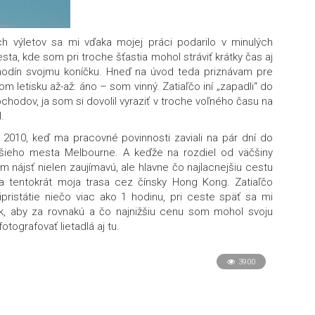
h výletov sa mi vďaka mojej práci podarilo v minulých
sta, kde som pri troche šťastia mohol stráviť krátky čas aj
 hodín svojmu koníčku. Hneď na úvod teda priznávam pre
om letisku až-až: áno – som vinný. Zatiaľčo iní „zapadli“ do
hodov, ja som si dovolil vyraziť v troche voľného času na
l.
 2010, keď ma pracovné povinnosti zaviali na pár dní do
čšieho mesta Melbourne. A keďže na rozdiel od väčšiny
 nájsť nielen zaujímavú, ale hlavne čo najlacnejšiu cestu
dla tentokrát moja trasa cez čínsky Hong Kong. Zatiaľčo
pristátie niečo viac ako 1 hodinu, pri ceste späť sa mi
ak, aby za rovnakú a čo najnižšiu cenu som mohol svoju
otografovať lietadlá aj tu.
3900