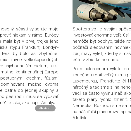
esený, sčasti vyjadruje moje
Spotterstvo je svojim spôso
praviť niekam v rámci Európy
investovať enormne veľa úsil
e mala byť v prvej trojke jeho
nemôže byť pochýb, takže rovn
ská (typu Frankfurt, Londýn-
počítači sledovaním noviniek
ttera, by bolo asi zbytočné.
zaujímavý výlet, kde by si naš
 mix hlavne veľkokapacitných
ešte v zbierke nemáme.
áve najvhodnejším cieľom, ak si
Po minuloročnom výlete do
motnej kontinentálnej Európe
konečne urobiť veľký okruh po
postupnými krachmi, fúziami
Luxemburgu, Frankfurte či 
a dominovaná možno dvoma
náročný a tak sme si na neho 
e patria do jednej skupiny a
veci sa často vyvinú ináč ako
po pestrosti, musí sa vydávať
takéto plány rýchlo zmeniť.
“ letiská, ako napr. Antalya.
Nemecka. Rozhodli sme sa pre
4995
na náš ďalší plain crazy trip
5 letísk.