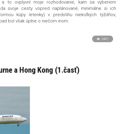
a, a to ovplyvní moje rozhodovanie, kam sa vyberiem
eda svoje cesty vopred naplánované, minimálne si ich
formou kúpy letenky) v predstihu niekoľkých týždňov,
pad bol však úplne o niečom inom.
3491
ourne a Hong Kong (1.časť)