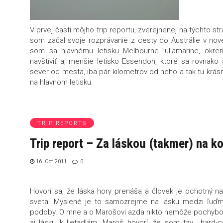
V prvej časti môjho trip reportu, zverejnenej na týchto 
som začal svoje rozprávanie z cesty do Austrálie v nov
som sa hlavnému letisku Melbourne-Tullamarine, okr
navštíviť aj menšie letisko Essendon, ktoré sa rovnako
sever od mesta, iba pár kilometrov od neho a tak tu krásne 
na hlavnom letisku.
TRIP REPORTS
Trip report – Za láskou (takmer) na k
16. Oct 2011
0
Hovorí sa, že láska hory prenáša a človek je ochotný na
sveta. Myslené je to samozrejme na lásku medzi ľuďm
podoby. O mne a o Marošovi azda nikto nemôže pochybo
aj lásku k lietadlám. Maroš hovorí, že som tzv. „hard-