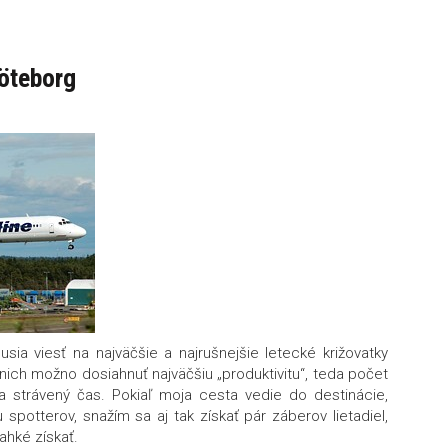
Göteborg
sia viesť na najväčšie a najrušnejšie letecké križovatky
nich možno dosiahnuť najväčšiu „produktivitu“, teda počet
a strávený čas. Pokiaľ moja cesta vedie do destinácie,
u spotterov, snažím sa aj tak získať pár záberov lietadiel,
ahké získať.