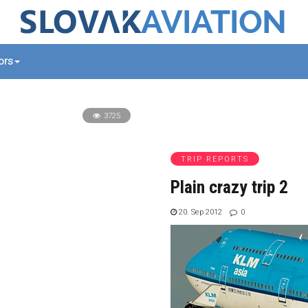
tors
3725
TRIP REPORTS
Plain crazy trip 2
20. Sep 2012
0