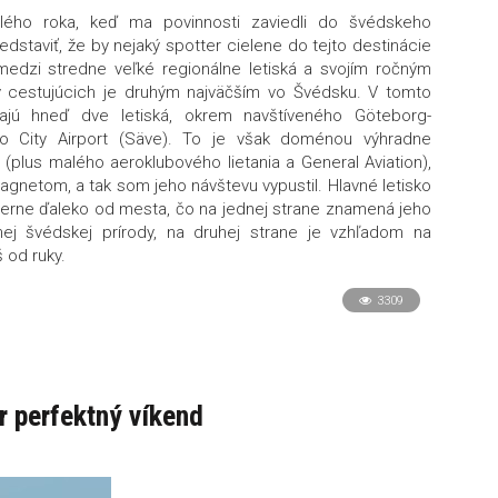
lého roka, keď ma povinnosti zaviedli do švédskeho
dstaviť, že by nejaký spotter cielene do tejto destinácie
 medzi stredne veľké regionálne letiská a svojím ročným
v cestujúcich je druhým najväčším vo Švédsku. V tomto
jú hneď dve letiská, okrem navštíveného Göteborg-
ko City Airport (Säve). To je však doménou výhradne
 (plus malého aeroklubového lietania a General Aviation),
agnetom, a tak som jeho návštevu vypustil. Hlavné letisko
rne ďaleko od mesta, čo na jednej strane znamená jeho
nej švédskej prírody, na druhej strane je vzhľadom na
š od ruky.
3309
r perfektný víkend