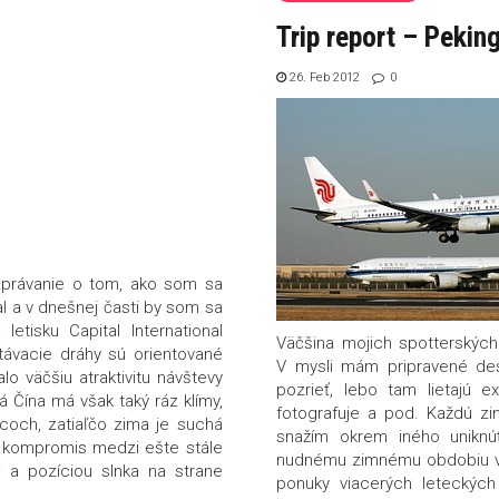
Trip report – Pekin
26. Feb 2012
0
ozprávanie o tom, ako som sa
l a v dnešnej časti by som sa
etisku Capital International
Väčšina mojich spotterských 
stávacie dráhy sú orientované
V mysli mám pripravené des
 väčšiu atraktivitu návštevy
pozrieť, lebo tam lietajú 
 Čína má však taký ráz klímy,
fotografuje a pod. Každú z
acoch, zatiaľčo zima je suchá
snažím okrem iného uniknú
liť kompromis medzi ešte stále
nudnému zimnému obdobiu v 
a pozíciou slnka na strane
ponuky viacerých leteckých