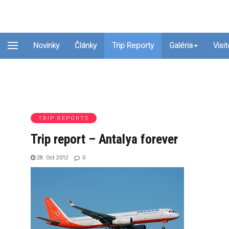
Novinky
Články
Trip Reporty
Galéria
Visi
TRIP REPORTS
Trip report – Antalya forever
28. Oct 2012
0