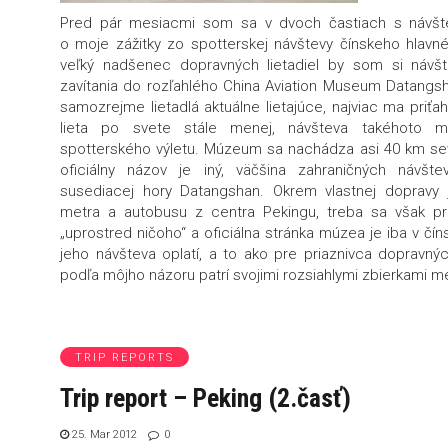
Pred pár mesiacmi som sa v dvoch častiach s návštev
o moje zážitky zo spotterskej návštevy čínskeho hlav
veľký nadšenec dopravných lietadiel by som si návš
zavítania do rozľahlého China Aviation Museum Datangsh
samozrejme lietadlá aktuálne lietajúce, najviac ma priťa
lieta po svete stále menej, návšteva takéhoto m
spotterského výletu. Múzeum sa nachádza asi 40 km se
oficiálny názov je iný, väčšina zahraničných návš
susediacej hory Datangshan. Okrem vlastnej dopravy
metra a autobusu z centra Pekingu, treba sa však pr
„uprostred ničoho“ a oficiálna stránka múzea je iba v čí
jeho návšteva oplatí, a to ako pre priaznivca dopravných
podľa môjho názoru patrí svojimi rozsiahlymi zbierkami m
TRIP REPORTS
Trip report – Peking (2.časť)
25. Mar 2012
0