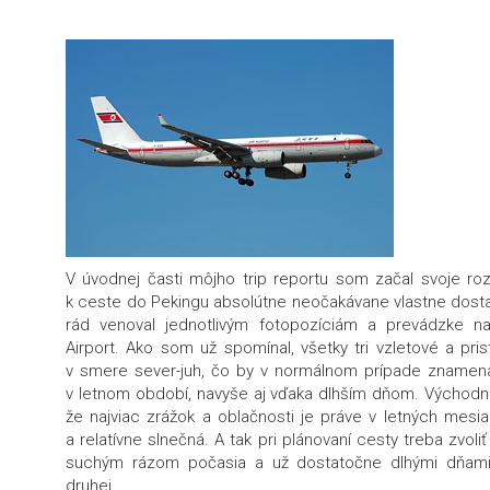
V úvodnej časti môjho trip reportu som začal svoje r
k ceste do Pekingu absolútne neočakávane vlastne dosta
rád venoval jednotlivým fotopozíciám a prevádzke na l
Airport. Ako som už spomínal, všetky tri vzletové a pri
v smere sever-juh, čo by v normálnom prípade znamenalo
v letnom období, navyše aj vďaka dlhším dňom. Východná
že najviac zrážok a oblačnosti je práve v letných mesi
a relatívne slnečná. A tak pri plánovaní cesty treba zvo
suchým rázom počasia a už dostatočne dlhými dňami 
druhej.