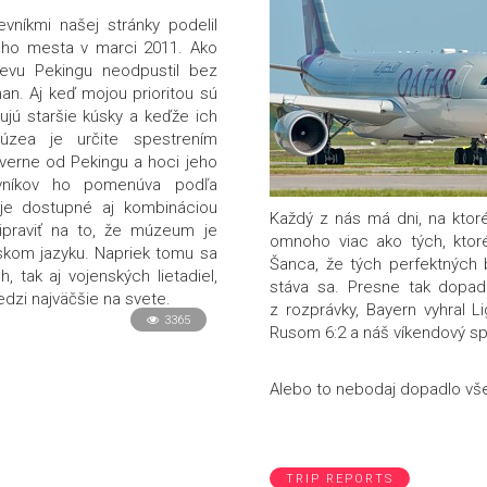
níkmi našej stránky podelil
ného mesta v marci 2011. Ako
tevu Pekingu neodpustil bez
an. Aj keď mojou prioritou sú
hujú staršie kúsky a keďže ich
úzea je určite spestrením
verne od Pekingu a hoci jeho
tevníkov ho pomenúva podľa
 je dostupné aj kombináciou
Každý z nás má dni, na ktor
ipraviť na to, že múzeum je
omnoho viac ako tých, ktoré
nskom jazyku. Napriek tomu sa
Šanca, že tých perfektných
, tak aj vojenských lietadiel,
stáva sa. Presne tak dopad
edzi najväčšie na svete.
z rozprávky, Bayern vyhral L
3365
Rusom 6:2 a náš víkendový spo
Alebo to nebodaj dopadlo vše
TRIP REPORTS