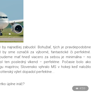
é by najradšej zabudol. Bohužiaľ, tých je pravdepodobne
 by sme označili za výborné, fantastické či perfektné.
 budeme mať hneď viacero za sebou je minimálna – no
ol ten posledný víkend – perfektne. Počasie bolo ako
igu majstrov, Slovensko vyhralo MS v hokeji keď naložilo
tterský výlet dopadol perfektne...
tko úplne ináč?
4720