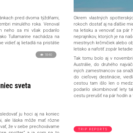
stránkach pred dvoma týždňami,
Okrem vlastných spotterskýc
embri minulého roka. Venoval
rokoch dostať aj na ďalšie mie
em neho sa mi však podarilo
na letisku a venovať sa pár
 ako Tullamarine nachádza na
neprajníkov, ktorých je na naš
vidieť aj lietadlá na pristátie
miestnych krčmičiek alebo obc
letisko a nafotiť zopár lietadie
5940
Tak tomu bolo aj v novembri
Austrálie, do druhého najvä
iných zamestnancov sa snažím
do cieľovej destinácie, vie
cestou tam išlo len o medzi
oniec sveta
podarilo skombinovať lety t
cestu prerušiť na pár hodín a f
sledovať ju hoci aj na koniec
i, ale láska môže mať rôzne
vať, že v sebe prechovávame
TRIP REPORTS
core spotter“ a ja som na to