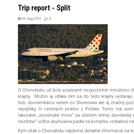
Trip report - Split
26. Aug 2012
0
O Chorvátsku už bolo popísané nezpočetné množstvo člá
krajiny. Možno aj vďaka ním sa do tejto krajiny vydávajú
tisíc dovolenkárov nielen zo Slovenska ale aj značný poč
republiky, či cestných pirátov z Poľska. Tento rok so
takzvané „slovenské more“ za účelom letnej dovolenky na
nezištne“ voľba ubytovania padla na komplex vzdialený neď
Kým však o Chorvátsku nájdeme detailné informácie na inte