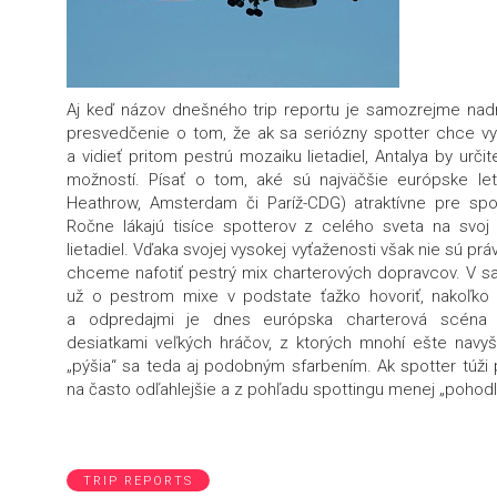
Aj keď názov dnešného trip reportu je samozrejme nadn
presvedčenie o tom, že ak sa seriózny spotter chce vy
a vidieť pritom pestrú mozaiku lietadiel, Antalya by určit
možností. Písať o tom, aké sú najväčšie európske leti
Heathrow, Amsterdam či Paríž-CDG) atraktívne pre spo
Ročne lákajú tisíce spotterov z celého sveta na svoj
lietadiel. Vďaka svojej vysokej vyťaženosti však nie sú pr
chceme nafotiť pestrý mix charterových dopravcov. V sa
už o pestrom mixe v podstate ťažko hovoriť, nakoľko 
a odpredajmi je dnes európska charterová scén
desiatkami veľkých hráčov, z ktorých mnohí ešte navyš
„pýšia“ sa teda aj podobným sfarbením. Ak spotter túži 
na často odľahlejšie a z pohľadu spottingu menej „pohodlné
TRIP REPORTS